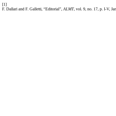
[1]
F. Dallari and F. Galletti, “Editorial”,
ALMT
, vol. 9, no. 17, p. I-V, Ja