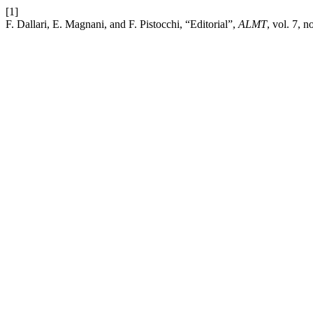
[1]
F. Dallari, E. Magnani, and F. Pistocchi, “Editorial”,
ALMT
, vol. 7, n